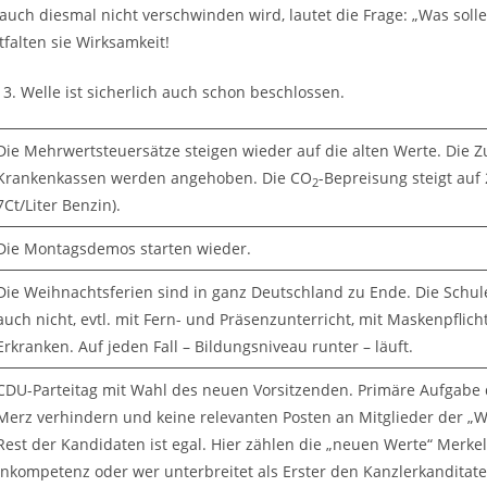
auch diesmal nicht verschwinden wird, lautet die Frage: „Was solle
tfalten sie Wirksamkeit!
 3. Welle ist sicherlich auch schon beschlossen.
Die Mehrwertsteuersätze steigen wieder auf die alten Werte. Die Z
Krankenkassen werden angehoben. Die CO
-Bepreisung steigt auf
2
7Ct/Liter Benzin).
Die Montagsdemos starten wieder.
Die Weihnachtsferien sind in ganz Deutschland zu Ende. Die Schul
auch nicht, evtl. mit Fern- und Präsenzunterricht, mit Maskenpflich
Erkranken. Auf jeden Fall – Bildungsniveau runter – läuft.
CDU-Parteitag mit Wahl des neuen Vorsitzenden. Primäre Aufgabe 
Merz verhindern und keine relevanten Posten an Mitglieder der „W
Rest der Kandidaten ist egal. Hier zählen die „neuen Werte“ Merkel
Inkompetenz oder wer unterbreitet als Erster den Kanzlerkanditat