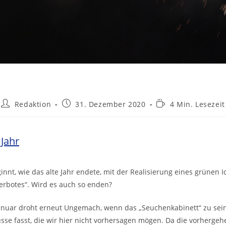
Beitrags-
Beitrag
Lesedauer:
Redaktion
31. Dezember 2020
4 Min. Lesezeit
Autor:
veröffentlicht:
Jahr
innt, wie das alte Jahr endete, mit der Realisierung eines grünen I
verbotes“. Wird es auch so enden?
Januar droht erneut Ungemach, wenn das „Seuchenkabinett“ zu sein
e fasst, die wir hier nicht vorhersagen mögen. Da die vorherg