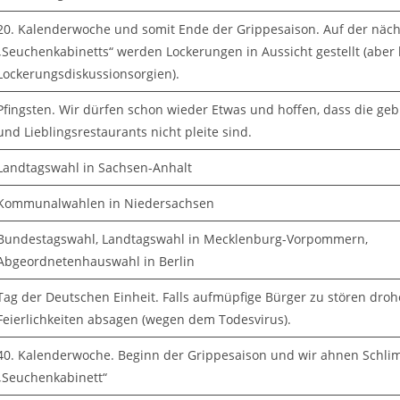
20. Kalenderwoche und somit Ende der Grippesaison. Auf der näch
„Seuchenkabinetts“ werden Lockerungen in Aussicht gestellt (aber 
Lockerungsdiskussionsorgien).
Pfingsten. Wir dürfen schon wieder Etwas und hoffen, dass die ge
und Lieblingsrestaurants nicht pleite sind.
Landtagswahl in Sachsen-Anhalt
Kommunalwahlen in Niedersachsen
Bundestagswahl, Landtagswahl in Mecklenburg-Vorpommern,
Abgeordnetenhauswahl in Berlin
Tag der Deutschen Einheit. Falls aufmüpfige Bürger zu stören drohe
Feierlichkeiten absagen (wegen dem Todesvirus).
40. Kalenderwoche. Beginn der Grippesaison und wir ahnen Schl
„Seuchenkabinett“