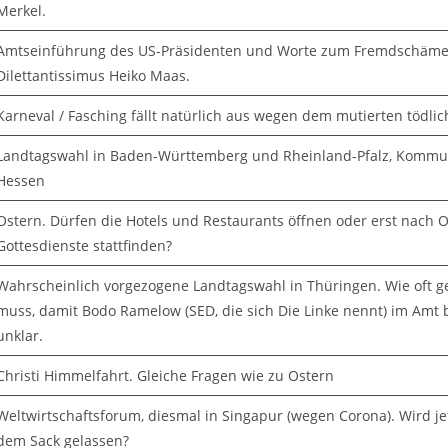
Merkel.
Amtseinführung des US-Präsidenten und Worte zum Fremdschäme
Dilettantissimus Heiko Maas.
Karneval / Fasching fällt natürlich aus wegen dem mutierten tödlic
Landtagswahl in Baden-Württemberg und Rheinland-Pfalz, Kommu
Hessen
Ostern. Dürfen die Hotels und Restaurants öffnen oder erst nach 
Gottesdienste stattfinden?
Wahrscheinlich vorgezogene Landtagswahl in Thüringen. Wie oft 
muss, damit Bodo Ramelow (SED, die sich Die Linke nennt) im Amt bl
unklar.
Christi Himmelfahrt. Gleiche Fragen wie zu Ostern
Weltwirtschaftsforum, diesmal in Singapur (wegen Corona). Wird je
dem Sack gelassen?