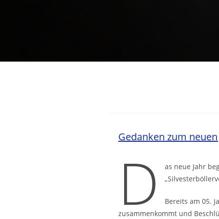
Gedanken zum neuen 
D
as neue Jahr beg
„Silvesterböller
Bereits am 05. 
zusammenkommt und Beschlüss