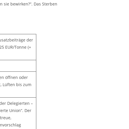
n sie bewirken?“. Das Sterben
usatzbeiträge der
 25 EUR/Tonne (+
en öffnen oder
t, Lüften bis zum
der Delegierten –
erte Union“. Der
treue,
envorschlag