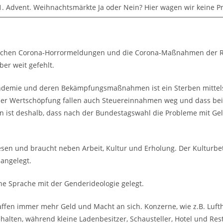
1. Advent. Weihnachtsmärkte Ja oder Nein? Hier wagen wir keine P
glichen Corona-Horrormeldungen und die Corona-Maßnahmen der R
ber weit gefehlt.
ndemie und deren Bekämpfungsmaßnahmen ist ein Sterben mittel
der Wertschöpfung fallen auch Steuereinnahmen weg und dass be
n ist deshalb, dass nach der Bundestagswahl die Probleme mit Ge
sen und braucht neben Arbeit, Kultur und Erholung. Der Kulturbetr
 angelegt.
e Sprache mit der Genderideologie gelegt.
affen immer mehr Geld und Macht an sich. Konzerne, wie z.B. Luft
halten, während kleine Ladenbesitzer, Schausteller, Hotel und Res