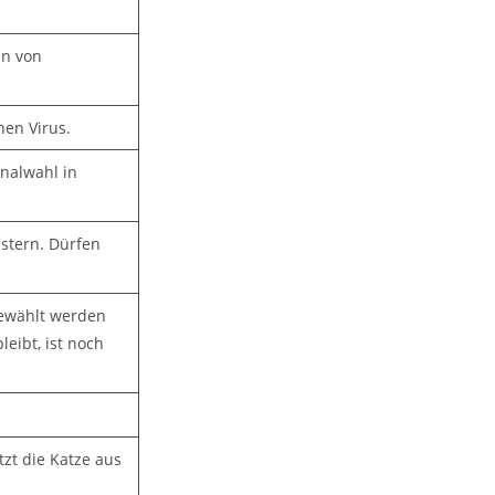
n von
hen Virus.
nalwahl in
Ostern. Dürfen
gewählt werden
eibt, ist noch
tzt die Katze aus