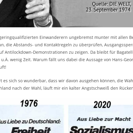
 geringqualifizierten Einwanderern ungebremst munter mit allen B
u tun, die Abstands- und Kontaktregeln zu überprüfen, Ausgangss
 Antilockdown-Demonstrationen zu zeigen. Da bleibt für Bagatelle
 u.Ä. wenig Zeit. Warum fällt uns dabei die Aussage von Hans-Ge
uft!
rt es sich so wunderbar, dass wir davon ausgehen können, die W
hland nach der Wahl, läuft mir ein kalter Angstschweiß den Rücke