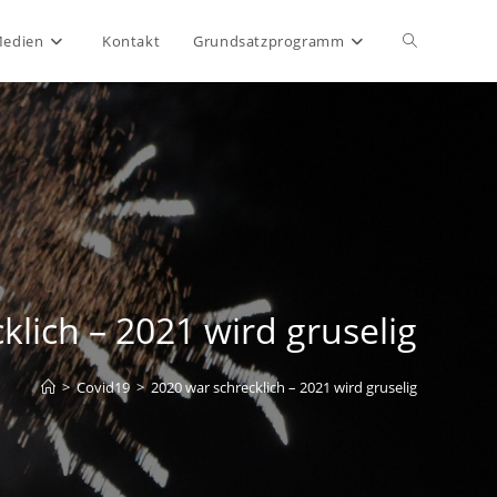
Website-
Medien
Kontakt
Grundsatzprogramm
Suche
umschalten
klich – 2021 wird gruselig
>
Covid19
>
2020 war schrecklich – 2021 wird gruselig