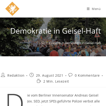
Zum
Inhalt
Menü
springen
Demokratie in Geisel-Haft
>
Covid19
>
Demokratie in Geisel-Haft
Beitrags-
Beitrag
Beitrags-
Redaktion
29. August 2021
0 Kommentare
Autor:
veröffentlicht:
Kommentare:
Lesedauer:
2 Min. Lesezeit
D
ie vom Berliner Innensenator Andreas Geisel
(ex. SED, jetzt SPD) geführte Polizei verbot alle