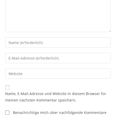
Gib
deinen
Namen
Gib
oder
deine
Benutzernamen
E-
Gib
zum
Mail-
deine
Kommentieren
Adresse
Website-
ein
zum
URL
Name, E-Mail-Adresse und Website in diesem Browser für
Kommentieren
ein
meinen nächsten Kommentar speichern.
ein
(optional)
Benachrichtige mich über nachfolgende Kommentare