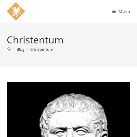
Zum
Inhalt
Menü
springen
Christentum
>
Blog
>
Christentum