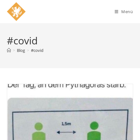
Zum
Inhalt
Menü
springen
#covid
>
Blog
>
#covid