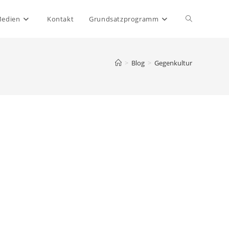
Website-
Medien
Kontakt
Grundsatzprogramm
Suche
>
Blog
>
Gegenkultur
umschalten