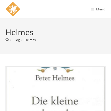
Zum
Inhalt
Menü
springen
Helmes
>
Blog
>
Helmes