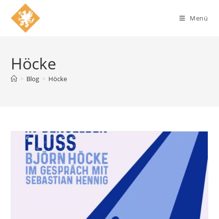
Zum
Inhalt
Menü
springen
Höcke
>
Blog
>
Höcke