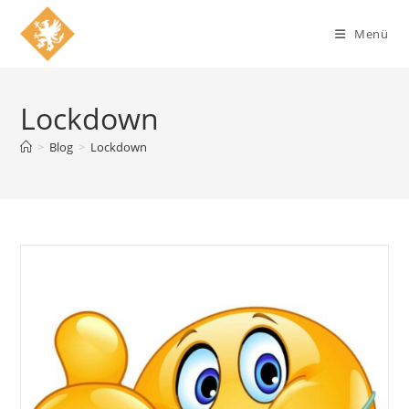
Zum
Inhalt
Menü
springen
Lockdown
>
Blog
>
Lockdown