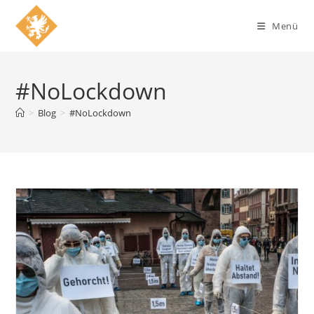
Zum
Inhalt
Menü
springen
#NoLockdown
>
Blog
>
#NoLockdown