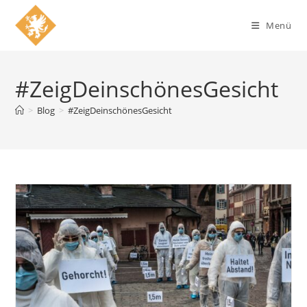
Zum
Inhalt
Menü
springen
#ZeigDeinschönesGesicht
>
Blog
>
#ZeigDeinschönesGesicht