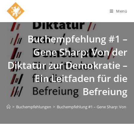
Zum
Inhalt
Menü
springen
Buchempfehlung #1 –
Gene Sharp: Von der
Diktatur zur Demokratie –
Ein Leitfaden für die
Befreiung
>
Buchempfehlungen
>
Buchempfehlung #1 – Gene Sharp: Von der Di