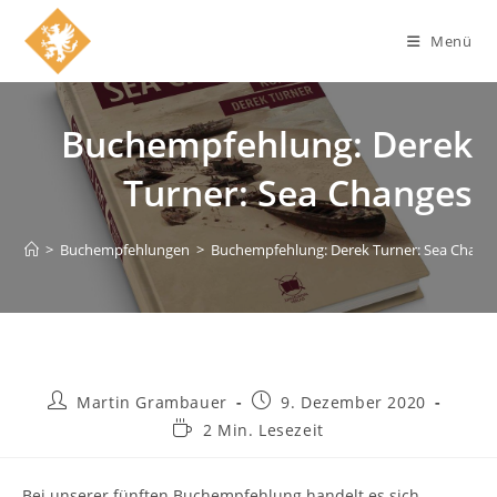
Zum
Inhalt
Menü
springen
Buchempfehlung: Derek
Turner: Sea Changes
>
Buchempfehlungen
>
Buchempfehlung: Derek Turner: Sea Chang
Beitrags-
Beitrag
Martin Grambauer
9. Dezember 2020
Autor:
veröffentlicht:
Lesedauer:
2 Min. Lesezeit
Bei unserer fünften Buchempfehlung handelt es sich