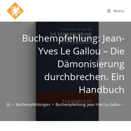
Zum
Inhalt
Menü
springen
Buchempfehlung: Jean-
Yves Le Gallou – Die
Dämonisierung
durchbrechen. Ein
Handbuch
>
Buchempfehlungen
>
Buchempfehlung: Jean-Yves Le Gallou – Di