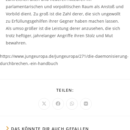
parlamentarischen und vorpolitischen Raum als Anstoß und
Vorbild dient. Zu groß ist die Zahl derer, die sich ungewollt
zu Erfüllungsgehilfen ihrer Gegner haben machen lassen.
Als umso größer ist die Leistung derer anzusehen, die sich
trotz heftiger, jahrelanger Angriffe ihren Stolz und Mut
bewahren.
https://www.jungeuropa.de/jungeuropa/271/die-daemonisierung-
durchbrechen.-ein-handbuch
DIESEN
TEILEN:
INHALT
TEILEN
Öffnet
Öffnet
Öffnet
Öffnet
in
in
in
in
einem
einem
einem
einem
neuen
neuen
neuen
neuen
Fenster
Fenster
Fenster
Fenster
DAS KÖNNTE DIR AUCH GEFALLEN