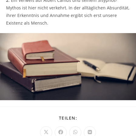
2
: Ein Verweis auf Albert Camus und seinem Sisyphos-
Mythos ist hier nicht verkehrt. In der alltäglichen Absurdität,
ihrer Erkenntnis und Annahme ergibt sich erst unsere
Existenz als Mensch.
DIESEN
TEILEN:
INHALT
TEILEN
Öffnet
Öffnet
Öffnet
Öffnet