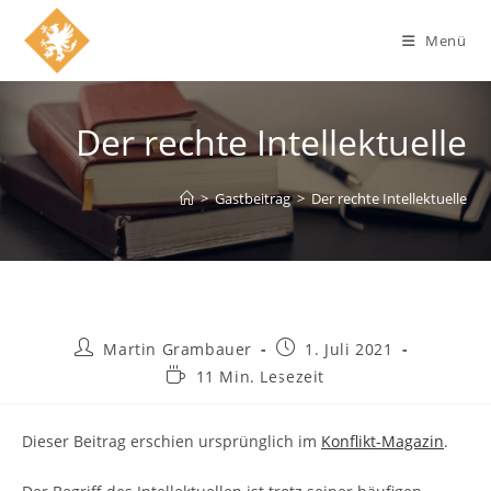
Zum
Inhalt
Menü
springen
Der rechte Intellektuelle
>
Gastbeitrag
>
Der rechte Intellektuelle
Beitrags-
Beitrag
Martin Grambauer
1. Juli 2021
Autor:
veröffentlicht:
Lesedauer:
11 Min. Lesezeit
Dieser Beitrag erschien ursprünglich im
Konflikt-Magazin
.