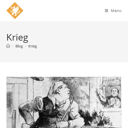
Zum
Inhalt
Menü
springen
Krieg
>
Blog
>
Krieg