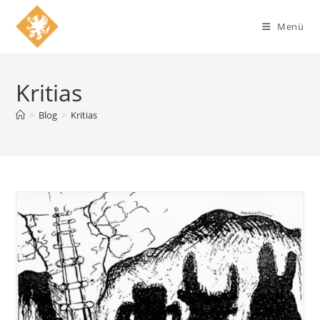
Zum
Inhalt
Menü
springen
Kritias
>
Blog
>
Kritias