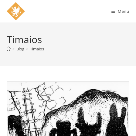
Zum
Inhalt
Menü
springen
Timaios
>
Blog
>
Timaios