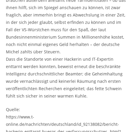
brauchen außerdem allesamt neue Tarnidentitäten – ob das
ihnen hilft, sich im Spiegel anschauen zu können, ist zwar
fraglich, aber immerhin bringt es Abwechslung in einer Zeit,
in der sich jeder glaubt, selbst erfinden zu können und im
Fall der VS-Würstchen muss für den Spaß, der laut
Bundesinnenministerium Summen in Millionenhöhe kostet,
noch nicht einmal eigenes Geld herhalten – der deutsche
Michel zahlts über Steuern.
Dass die Standorte von einer Hackerin und IT-Expertin
enttarnt werden konnten, beweist erneut die beschränkte
Intelligenz durchschnittlicher Beamter; die Geheimhaltung
wurde vernachlässigt und keinerlei Räumung nach ersten
veröffentlichten Recherchen eingeleitet; das fette Schwein
fühlt sich sicher in seiner warmen Kuhle.
Quelle:
https://www.t-
online.de/nachrichten/deutschland/id_92138082/bericht-
hackerin-enttarnt-bueros-des-verfassungsschutzes-.html?