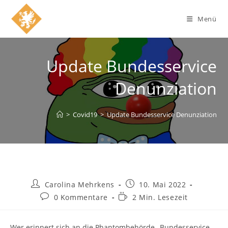
Zum
Inhalt
Menü
springen
Update Bundesservice
Denunziation
>
Covid19
>
Update Bundesservice Denunziation
Beitrags-
Beitrag
Carolina Mehrkens
10. Mai 2022
Autor:
veröffentlicht:
Beitrags-
Lesedauer:
0 Kommentare
2 Min. Lesezeit
Kommentare:
Wer erinnert sich an die Phantombehörde „Bundesservice