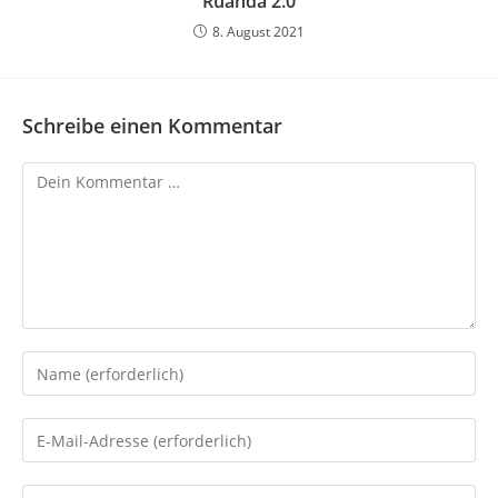
Ruanda 2.0
8. August 2021
Schreibe einen Kommentar
Kommentar
Gib
deinen
Namen
Gib
oder
deine
Benutzernamen
E-
Gib