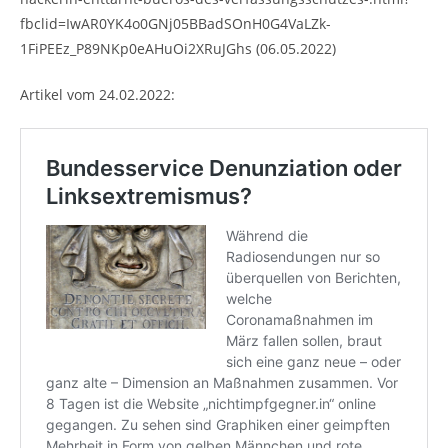
fbclid=IwAR0YK4o0GNj05BBadSOnH0G4VaLZk-
1FiPEEz_P89NKp0eAHuOi2XRuJGhs (06.05.2022)
Artikel vom 24.02.2022: