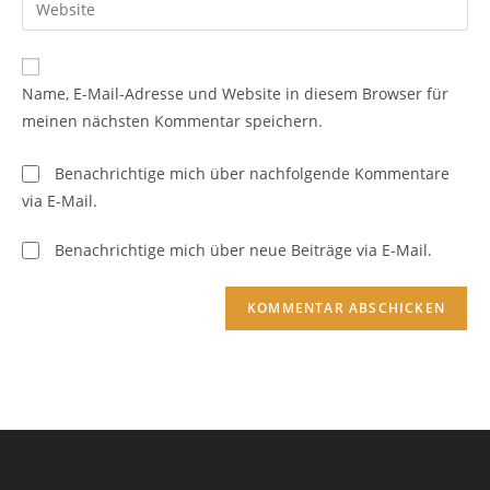
zum
Mail-
deine
Kommentieren
Adresse
Website-
ein
zum
URL
Name, E-Mail-Adresse und Website in diesem Browser für
Kommentieren
ein
meinen nächsten Kommentar speichern.
ein
(optional)
Benachrichtige mich über nachfolgende Kommentare
via E-Mail.
Benachrichtige mich über neue Beiträge via E-Mail.