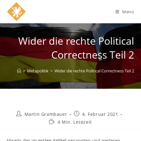
Zum
Inhalt
Menü
springen
Wider die rechte Political
Correctness Teil 2
>
Metapolitik
>
Wider die rechte Political Correctness Teil 2
Beitrags-
Beitrag
Martin Grambauer
4. Februar 2021
Autor:
veröffentlicht:
Lesedauer:
4 Min. Lesezeit
Abseits der im
ersten Artikel
genannten und weiteren