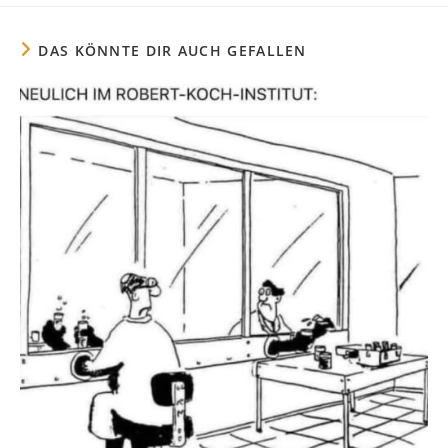
neuen
neuen
neuen
neuen
Fenster
Fenster
Fenster
Fenster
DAS KÖNNTE DIR AUCH GEFALLEN