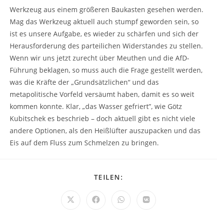
Werkzeug aus einem größeren Baukasten gesehen werden.
Mag das Werkzeug aktuell auch stumpf geworden sein, so
ist es unsere Aufgabe, es wieder zu schärfen und sich der
Herausforderung des parteilichen Widerstandes zu stellen.
Wenn wir uns jetzt zurecht über Meuthen und die AfD-
Führung beklagen, so muss auch die Frage gestellt werden,
was die Kräfte der „Grundsätzlichen“ und das
metapolitische Vorfeld versäumt haben, damit es so weit
kommen konnte. Klar, „das Wasser gefriert”, wie Götz
Kubitschek es beschrieb – doch aktuell gibt es nicht viele
andere Optionen, als den Heißlüfter auszupacken und das
Eis auf dem Fluss zum Schmelzen zu bringen.
DIESEN
TEILEN:
INHALT
TEILEN
Öffnet
Öffnet
Öffnet
Öffnet
in
in
in
in
einem
einem
einem
einem