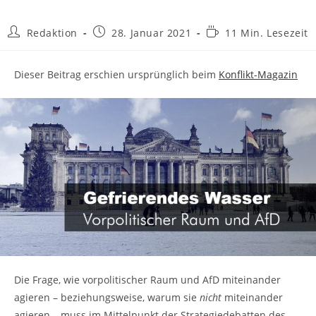
Beitrags-
Beitrag
Lesedauer:
Redaktion
28. Januar 2021
11 Min. Lesezeit
Autor:
veröffentlicht:
Dieser Beitrag erschien ursprünglich beim
Konflikt-Magazin
Die Frage, wie vorpolitischer Raum und AfD miteinander
agieren – beziehungsweise, warum sie
nicht
miteinander
agieren – muss im Mittelpunkt der Strategiedebatten des