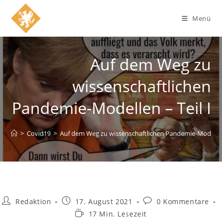
Zum
Inhalt
Menü
springen
Auf dem Weg zu
wissenschaftlichen
Pandemie-Modellen – Teil I
>
Covid19
>
Auf dem Weg zu wissenschaftlichen Pandemie-Modellen 
Beitrags-
Beitrag
Beitrags-
Redaktion
17. August 2021
0 Kommentare
Autor:
veröffentlicht:
Kommentare:
Lesedauer:
17 Min. Lesezeit