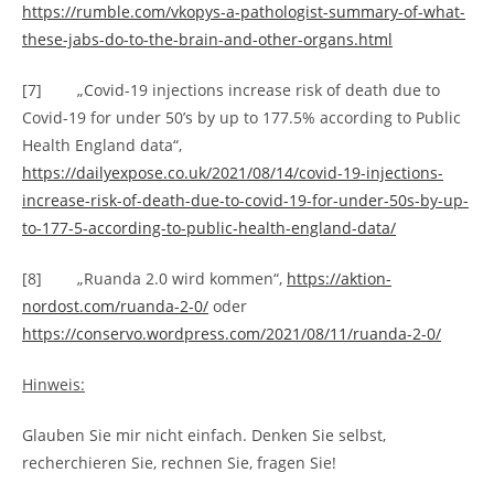
https://rumble.com/vkopys-a-pathologist-summary-of-what-
these-jabs-do-to-the-brain-and-other-organs.html
[7] „Covid-19 injections increase risk of death due to
Covid-19 for under 50’s by up to 177.5% according to Public
Health England data“,
https://dailyexpose.co.uk/2021/08/14/covid-19-injections-
increase-risk-of-death-due-to-covid-19-for-under-50s-by-up-
to-177-5-according-to-public-health-england-data/
[8] „Ruanda 2.0 wird kommen“,
https://aktion-
nordost.com/ruanda-2-0/
oder
https://conservo.wordpress.com/2021/08/11/ruanda-2-0/
Hinweis:
Glauben Sie mir nicht einfach. Denken Sie selbst,
recherchieren Sie, rechnen Sie, fragen Sie!