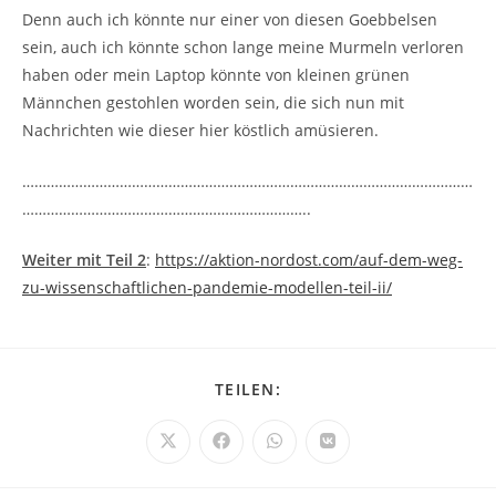
Denn auch ich könnte nur einer von diesen Goebbelsen
sein, auch ich könnte schon lange meine Murmeln verloren
haben oder mein Laptop könnte von kleinen grünen
Männchen gestohlen worden sein, die sich nun mit
Nachrichten wie dieser hier köstlich amüsieren.
…………………………………………………………………………………………………
……………………………………………………………..
Weiter mit Teil 2
:
https://aktion-nordost.com/auf-dem-weg-
zu-wissenschaftlichen-pandemie-modellen-teil-ii/
DIESEN
TEILEN:
INHALT
TEILEN
Öffnet
Öffnet
Öffnet
Öffnet
in
in
in
in
einem
einem
einem
einem
neuen
neuen
neuen
neuen