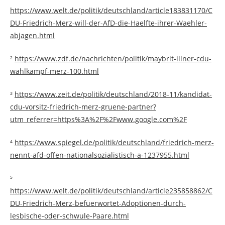
https://www.welt.de/politik/deutschland/article183831170/C
DU-Friedrich-Merz-will-der-AfD-die-Haelfte-ihrer-Waehler-
abjagen.html
²
https://www.zdf.de/nachrichten/politik/maybrit-illner-cdu-
wahlkampf-merz-100.html
³
https://www.zeit.de/politik/deutschland/2018-11/kandidat-
cdu-vorsitz-friedrich-merz-gruene-partner?
utm_referrer=https%3A%2F%2Fwww.google.com%2F
⁴
https://www.spiegel.de/politik/deutschland/friedrich-merz-
nennt-afd-offen-nationalsozialistisch-a-1237955.html
⁵
https://www.welt.de/politik/deutschland/article235858862/C
DU-Friedrich-Merz-befuerwortet-Adoptionen-durch-
lesbische-oder-schwule-Paare.html