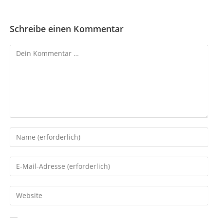
Schreibe einen Kommentar
Kommentar
Gib
deinen
Namen
Gib
oder
deine
Benutzernamen
E-
Gib
zum
Mail-
deine
Kommentieren
Adresse
Website-