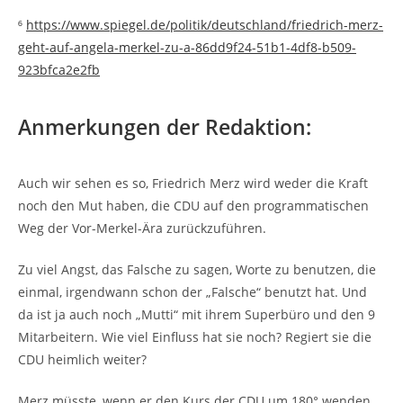
⁶
https://www.spiegel.de/politik/deutschland/friedrich-merz-
geht-auf-angela-merkel-zu-a-86dd9f24-51b1-4df8-b509-
923bfca2e2fb
Anmerkungen der Redaktion:
Auch wir sehen es so, Friedrich Merz wird weder die Kraft
noch den Mut haben, die CDU auf den programmatischen
Weg der Vor-Merkel-Ära zurückzuführen.
Zu viel Angst, das Falsche zu sagen, Worte zu benutzen, die
einmal, irgendwann schon der „Falsche“ benutzt hat. Und
da ist ja auch noch „Mutti“ mit ihrem Superbüro und den 9
Mitarbeitern. Wie viel Einfluss hat sie noch? Regiert sie die
CDU heimlich weiter?
Merz müsste, wenn er den Kurs der CDU um 180° wenden