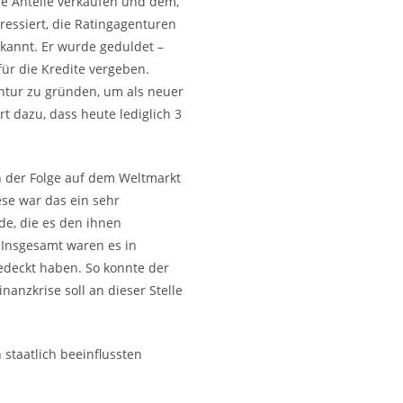
ie Anteile verkaufen und dem,
eressiert, die Ratingagenturen
kannt. Er wurde geduldet –
ür die Kredite vergeben.
ntur zu gründen, um als neuer
t dazu, dass heute lediglich 3
in der Folge auf dem Weltmarkt
ese war das ein sehr
de, die es den ihnen
 Insgesamt waren es in
gedeckt haben. So konnte der
nanzkrise soll an dieser Stelle
staatlich beeinflussten