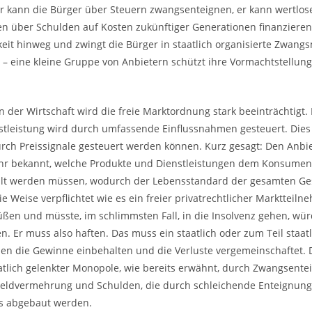
 Er kann die Bürger über Steuern zwangsenteignen, er kann wertlo
 über Schulden auf Kosten zukünftiger Generationen finanzieren. H
gkeit hinweg und zwingt die Bürger in staatlich organisierte Zwan
le – eine kleine Gruppe von Anbietern schützt ihre Vormachtstellu
n der Wirtschaft wird die freie Marktordnung stark beeinträchtigt
nstleistung wird durch umfassende Einflussnahmen gesteuert. Dies
urch Preissignale gesteuert werden können. Kurz gesagt: Den Anbie
hr bekannt, welche Produkte und Dienstleistungen dem Konsumen
lt werden müssen, wodurch der Lebensstandard der gesamten Gesell
 Weise verpflichtet wie es ein freier privatrechtlicher Marktteiln
üßen und müsste, im schlimmsten Fall, in die Insolvenz gehen, wür
. Er muss also haften. Das muss ein staatlich oder zum Teil staatl
en die Gewinne einbehalten und die Verluste vergemeinschaftet. 
aatlich gelenkter Monopole, wie bereits erwähnt, durch Zwangsente
ldvermehrung und Schulden, die durch schleichende Enteignung m
s abgebaut werden.