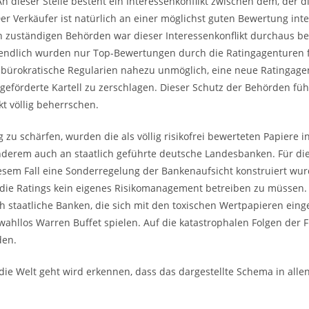
dieser Stelle besteht ein Interessenkonflikt zwischen dem, der d
Der Verkäufer ist natürlich an einer möglichst guten Bewertung int
 zuständigen Behörden war dieser Interessenkonflikt durchaus be
tendlich wurden nur Top-Bewertungen durch die Ratingagenturen f
 bürokratische Regularien nahezu unmöglich, eine neue Ratingage
geförderte Kartell zu zerschlagen. Dieser Schutz der Behörden führ
t völlig beherrschen.
zu schärfen, wurden die als völlig risikofrei bewerteten Papiere 
 anderem auch an staatlich geführte deutsche Landesbanken. Für di
diesem Fall eine Sonderregelung der Bankenaufsicht konstruiert wur
 die Ratings kein eigenes Risikomanagement betreiben zu müssen.
ch staatliche Banken, die sich mit den toxischen Wertpapieren ein
wahllos Warren Buffet spielen. Auf die katastrophalen Folgen der Fi
den.
ie Welt geht wird erkennen, dass das dargestellte Schema in allen 
.