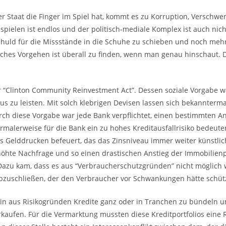
der Staat die Finger im Spiel hat, kommt es zu Korruption, Verschw
pielen ist endlos und der politisch-mediale Komplex ist auch nich
chuld für die Missstände in die Schuhe zu schieben und noch mehr
liches Vorgehen ist überall zu finden, wenn man genau hinschaut. D
 “Clinton Community Reinvestment Act”. Dessen soziale Vorgabe wa
Haus zu leisten. Mit solch klebrigen Devisen lassen sich bekannte
 diese Vorgabe war jede Bank verpflichtet, einen bestimmten Ant
malerweise für die Bank ein zu hohes Kreditausfallrisiko bedeut
 Gelddrucken befeuert, das das Zinsniveau immer weiter künstlic
öhte Nachfrage und so einen drastischen Anstieg der Immobilienp
azu kam, dass es aus “Verbraucherschutzgründen” nicht möglich w
abzuschließen, der den Verbraucher vor Schwankungen hätte schü
n aus Risikogründen Kredite ganz oder in Tranchen zu bündeln un
aufen. Für die Vermarktung mussten diese Kreditportfolios eine 