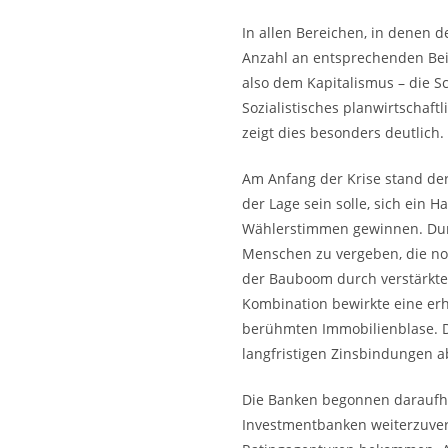
In allen Bereichen, in denen 
Anzahl an entsprechenden Beis
also dem Kapitalismus – die S
Sozialistisches planwirtschaft
zeigt dies besonders deutlich.
Am Anfang der Krise stand der
der Lage sein solle, sich ein 
Wählerstimmen gewinnen. Durch
Menschen zu vergeben, die nor
der Bauboom durch verstärktes
Kombination bewirkte eine erh
berühmten Immobilienblase. D
langfristigen Zinsbindungen 
Die Banken begonnen daraufhi
Investmentbanken weiterzuverk