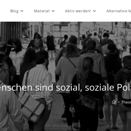
Blog
Material
Aktiv werden!
Alternative 
schen sind sozial, soziale Politi
>
Theor