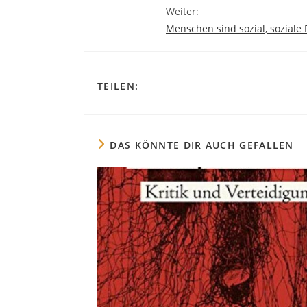
Weiter:
Menschen sind sozial, soziale Pol
DIESEN
TEILEN:
INHALT
TEILEN
DAS KÖNNTE DIR AUCH GEFALLEN