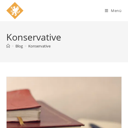
Zum
Inhalt
Menü
springen
Konservative
>
Blog
>
Konservative