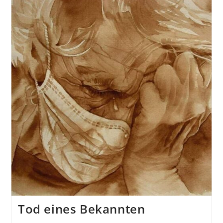
Menschen
Sehen
–
Eine
Kampfansage
An
Die
Andauernde
Gesichtsverhüllung
Von
Martin
Sass
Tod eines Bekannten