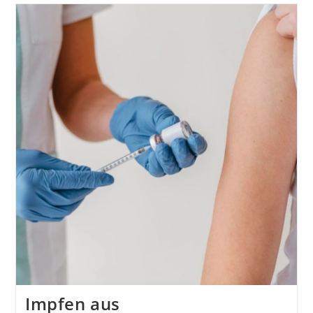
„Zukunft
Heimat“
Am
11.12.
Impfen aus