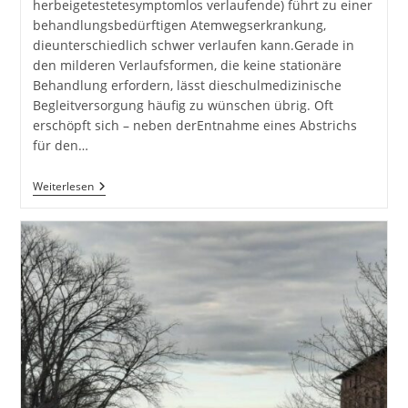
herbeigetestetesymptomlos verlaufende) führt zu einer
behandlungsbedürftigen Atemwegserkrankung,
dieunterschiedlich schwer verlaufen kann.Gerade in
den milderen Verlaufsformen, die keine stationäre
Behandlung erfordern, lässt dieschulmedizinische
Begleitversorgung häufig zu wünschen übrig. Oft
erschöpft sich – neben derEntnahme eines Abstrichs
für den…
An
Weiterlesen
Corona
Erkrankt
–
Was
Nun?
Ein
Alternativer
(Be-)Handlungsvorschlag
Von
Lars
Waldmeister