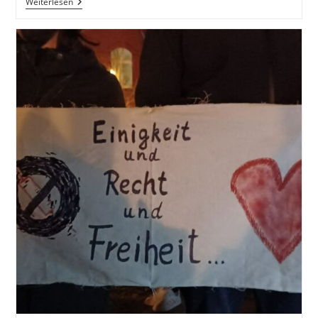
Protestaktion
Weiterlesen
„Fliegender
Otto“
Endet
In
Schwerin