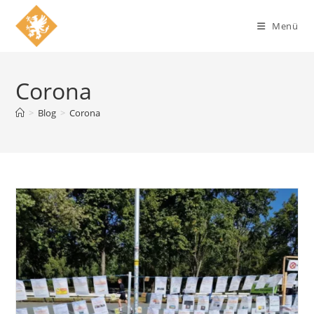
Zum
Inhalt
Menü
springen
Corona
>
Blog
>
Corona