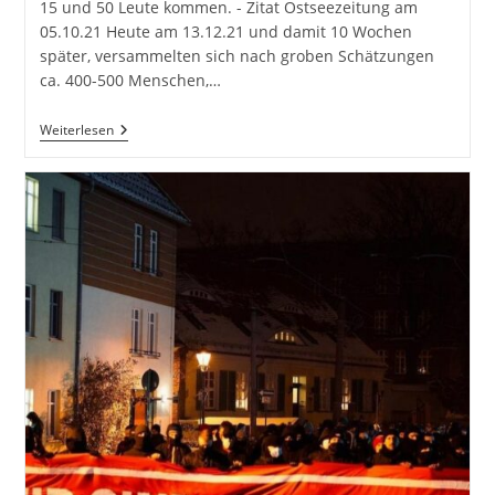
15 und 50 Leute kommen. - Zitat Ostseezeitung am
05.10.21 Heute am 13.12.21 und damit 10 Wochen
später, versammelten sich nach groben Schätzungen
ca. 400-500 Menschen,…
Montagsdemo
Weiterlesen
In
Greifswald,
14.12.
–
„Mein
Körper
–
Meine
Wahl.“