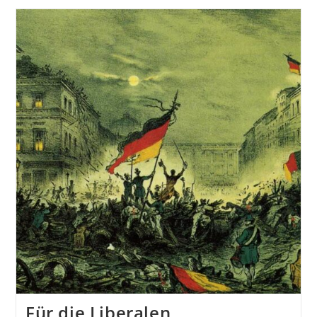
Krall
–
Freiheit
Oder
Untergang.
Warum
Deutschland
Jetzt
Vor
Der
Entscheidung
Steht.
Für die Liberalen