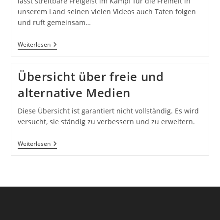
lässt streitbare Freigeist im Kampf für die Freiheit in
unserem Land seinen vielen Videos auch Taten folgen
und ruft gemeinsam…
Widerstand
Weiterlesen
Vernetzt
Sich
–
Übersicht über freie und
„Cancel
Culture
alternative Medien
Canceln“
Diese Übersicht ist garantiert nicht vollständig. Es wird
versucht, sie ständig zu verbessern und zu erweitern.
Übersicht
Weiterlesen
Über
Freie
Und
Alternative
Medien