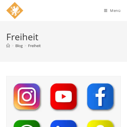
Zum
Inhalt
Menü
springen
Freiheit
>
Blog
>
Freiheit