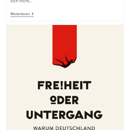
sich nicht…
Social
Weiterlesen
Media
Und
Das
Buch
–
Eine
Überlegung