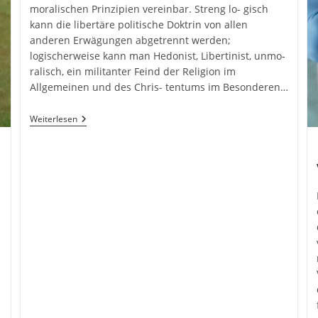
moralischen Prinzipien vereinbar. Streng lo- gisch
kann die libertäre politische Doktrin von allen
anderen Erwägungen abgetrennt werden;
logischerweise kann man Hedonist, Libertinist, unmo-
ralisch, ein militanter Feind der Religion im
Allgemeinen und des Chris- tentums im Besonderen…
Hans-
Weiterlesen
Hermann
Hoppe
–
Ein
Lebensnaher
Libertarismus
–
Teil
1