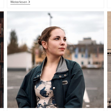
Buchempfehlung:
Weiterlesen
Markus
Krall
–
Freiheit
Oder
Untergang.
Warum
Deutschland
Jetzt
Vor
Der
Entscheidung
Steht.