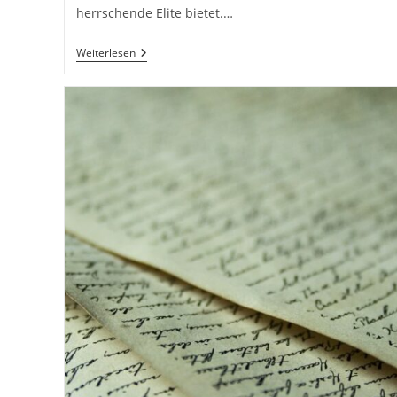
herrschende Elite bietet.…
Hans-
Weiterlesen
Hermann
Hoppe
–
Ein
Lebensnaher
Libertarismus
–
Teil
2